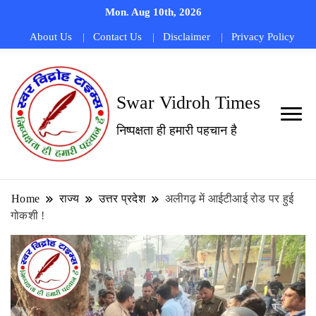
Mon. Aug 10th, 2026
About Us
Contact Us
Disclaimer
Privacy Policy
Swar Vidroh Times
निष्पक्षता ही हमारी पहचान है
Home
राज्य
उत्तर प्रदेश
अलीगढ़ में आईटीआई रोड पर हुई
गोकशी !