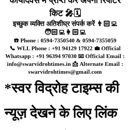
कार्यदिवस में प्राप्त करे अपनी रिपोर्टर
किट 🎤🗓️
इच्छुक व्यक्ति अतिशीघ्र संपर्क करें 👨🏻‍💻
🧑🏻‍💻👩🏻‍💻
☎️ Phone : 0594-7350540 & 0594-7355059
📞 WLL Phone : +91 94129 17922 💼 Official
Whatsapp : +91 96394 97030 📧 Official Email :
info@swarvidrohtimes.in 📩 Alternate Email :
swarvidrohtimes@gmail.com
*स्वर विद्रोह टाइम्स की
न्यूज़ देखने के लिए लिंक