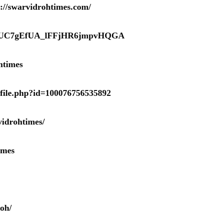
s://swarvidrohtimes.com/
nel/UC7gEfUA_lFFjHR6jmpvHQGA
htimes
ofile.php?id=100076756535892
idrohtimes/
imes
oh/