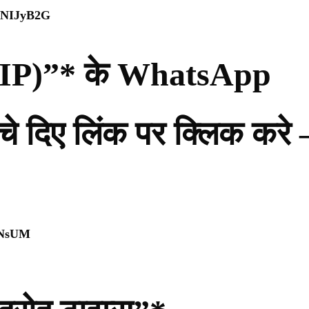
WpNIJyB2G
ी (PIP)”* के WhatsApp
नीचे दिए लिंक पर क्लिक करे 
0NsUM