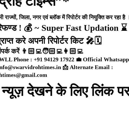
द्रोह टाइम्स”*
राज्यों, जिला, नगर एवं ब्लॉक में रिपोर्टर की नियुक्ति कर रहा है 
 रिफण्ड ! 💰 ~ Super Fast Updation ⌛
राप्त करे अपनी रिपोर्टर किट 🎤🗓️
संपर्क करें 👨🏻‍💻🧑🏻‍💻👩🏻‍💻
WLL Phone : +91 94129 17922 💼 Official Whatsapp
 info@swarvidrohtimes.in 📩 Alternate Email :
ohtimes@gmail.com
न्यूज़ देखने के लिए लिंक प