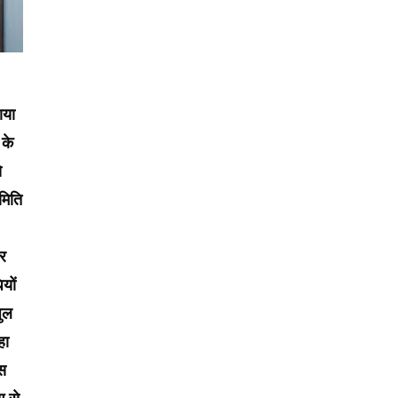
ाया
 के
े
मिति
और
यों
जुल
हा
िस