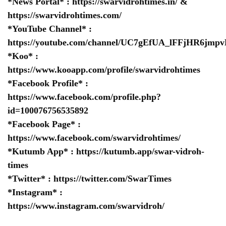
*News Portal* :
https://swarvidrohtimes.in/
&
https://swarvidrohtimes.com/
*YouTube Channel* :
https://youtube.com/channel/UC7gEfUA_lFFjHR6jm
*Koo* :
https://www.kooapp.com/profile/swarvidrohtimes
*Facebook Profile* :
https://www.facebook.com/profile.php?
id=100076756535892
*Facebook Page* :
https://www.facebook.com/swarvidrohtimes/
*Kutumb App* :
https://kutumb.app/swar-vidroh-
times
*Twitter* :
https://twitter.com/SwarTimes
*Instagram* :
https://www.instagram.com/swarvidroh/