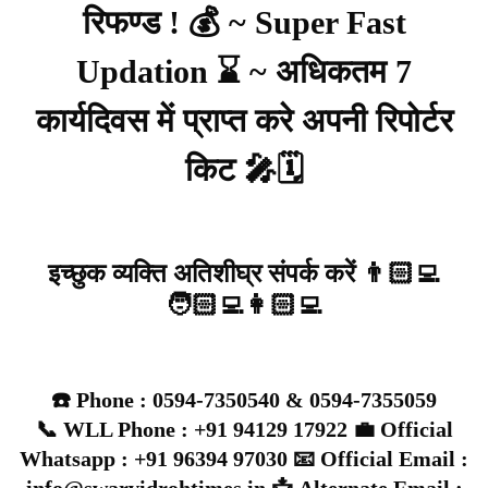
रिफण्ड ! 💰 ~ Super Fast
Updation ⌛ ~ अधिकतम 7
कार्यदिवस में प्राप्त करे अपनी रिपोर्टर
किट 🎤🗓️
इच्छुक व्यक्ति अतिशीघ्र संपर्क करें 👨🏻‍💻
🧑🏻‍💻👩🏻‍💻
☎️ Phone : 0594-7350540 & 0594-7355059
📞 WLL Phone : +91 94129 17922 💼 Official
Whatsapp : +91 96394 97030 📧 Official Email :