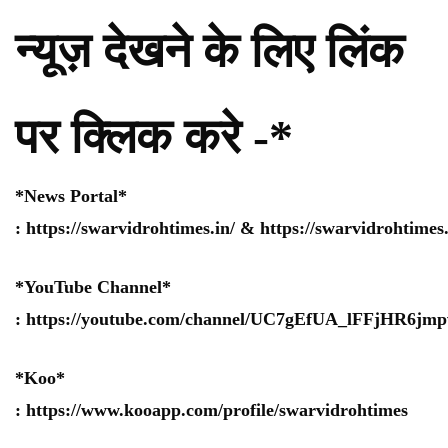
न्यूज़ देखने के लिए लिंक
पर क्लिक करे -*
*News Portal*
:
https://swarvidrohtimes.in/
&
https://swarvidrohtime
*YouTube Channel*
:
https://youtube.com/channel/UC7gEfUA_lFFjHR6j
*Koo*
:
https://www.kooapp.com/profile/swarvidrohtimes