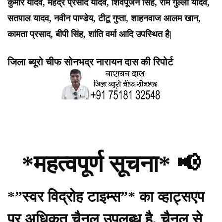
कुमार यादव, महेंद्र प्रसाद यादव, शिवपूजन सिंह, राम गुल्ली यादव,
सतपाल यादव, नवीन पाण्डेय, टीटू गुप्ता, शाहनवाज आलम खान,
कामता प्रसाद, बीपी सिंह, शांति वर्मा आदि उपस्थित है|
जिला ब्यूरो चीफ सोनभद्र नारायन दास की रिपोर्ट
*महत्वपूर्ण सूचना* 📢
*”स्वर विद्रोह टाइम्स”* का व्हाट्सएप
पर अधिकृत चैनल उपलब्ध है, चैनल से