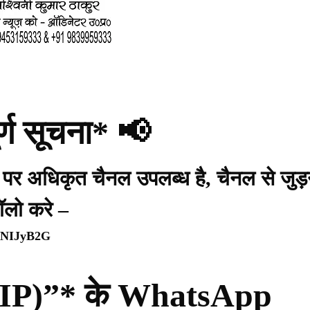
र्ण सूचना* 📢
प पर अधिकृत चैनल उपलब्ध है, चैनल से जुड़
ॉलो करे –
WpNIJyB2G
ी (PIP)”* के WhatsApp