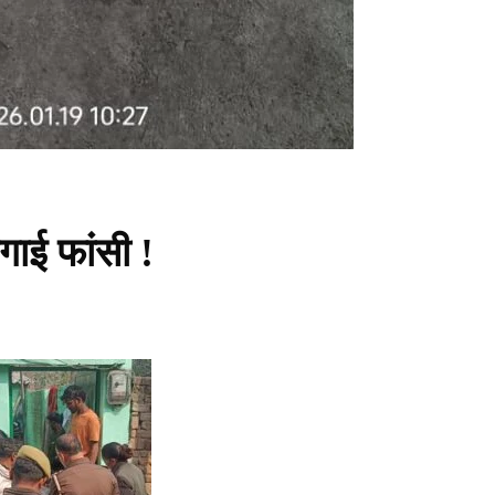
गाई फांसी !