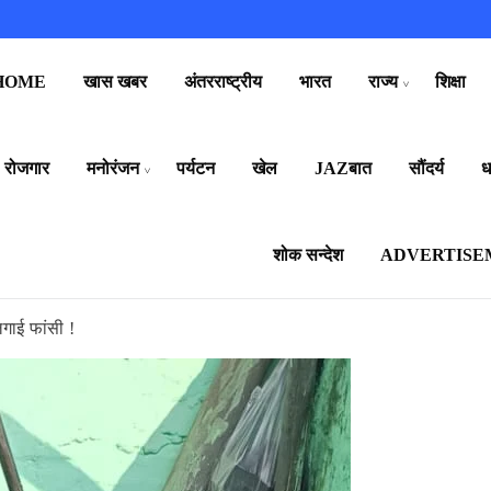
HOME
खास खबर
अंतरराष्ट्रीय
भारत
राज्य
शिक्षा
रोजगार
मनोरंजन
पर्यटन
खेल
JAZबात
सौंदर्य
धर
शोक सन्देश
ADVERTISE
लगाई फांसी !