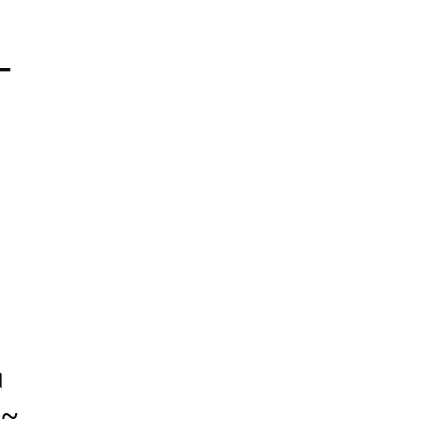
–
।
 ~