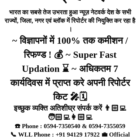
भारत का सबसे तेज उभरता हुआ न्यूज़ नेटवर्क देश के सभी
राज्यों, जिला, नगर एवं ब्लॉक में रिपोर्टर की नियुक्ति कर रहा है
।
~ विज्ञापनों में 100% तक कमीशन /
रिफण्ड ! 💰 ~ Super Fast
Updation ⌛ ~ अधिकतम 7
कार्यदिवस में प्राप्त करे अपनी रिपोर्टर
किट 🎤🗓️
इच्छुक व्यक्ति अतिशीघ्र संपर्क करें 👨🏻‍💻
🧑🏻‍💻👩🏻‍💻
☎️ Phone : 0594-7350540 & 0594-7355059
📞 WLL Phone : +91 94129 17922 💼 Official