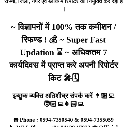
राज्यों, जिला, नगर एवं ब्लॉक में रिपोर्टर की नियुक्ति कर रहा है
।
~ विज्ञापनों में 100% तक कमीशन /
रिफण्ड ! 💰 ~ Super Fast
Updation ⌛ ~ अधिकतम 7
कार्यदिवस में प्राप्त करे अपनी रिपोर्टर
किट 🎤🗓️
इच्छुक व्यक्ति अतिशीघ्र संपर्क करें 👨🏻‍💻
🧑🏻‍💻👩🏻‍💻
☎️ Phone : 0594-7350540 & 0594-7355059